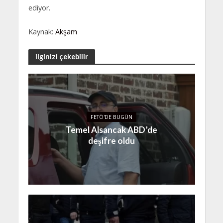
ediyor.
Kaynak:
Akşam
ilginizi çekebilir
FETÖ'DE BUGÜN
Temel Alsancak ABD’de
deşifre oldu