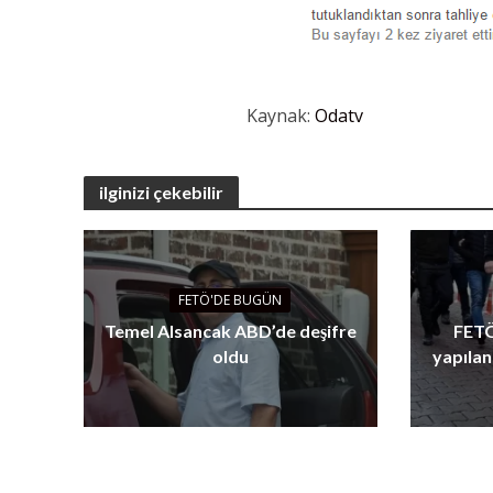
Kaynak:
Odatv
ilginizi çekebilir
FETÖ'DE BUGÜN
Temel Alsancak ABD’de deşifre
FETÖ
oldu
yapılan