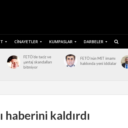
ET
CINAYETLER
KUMPASLAR
DARBELER
FETÖ’de taciz ve
FETÖ’nün MİT imamı
şantaj skandalları
hakkında yeni iddialar
bitmiyor
haberini kaldırdı