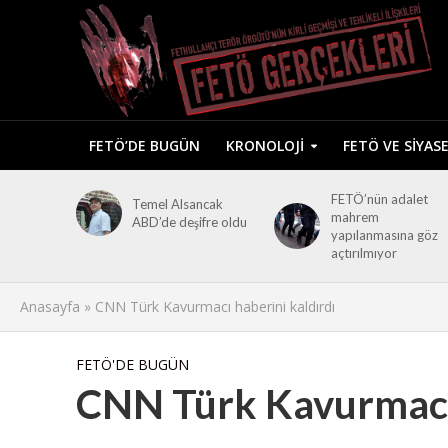
FETÖ’DE BUGÜN
KRONOLOJI
FETÖ VE SIYAS
FETÖ’nün adalet
Temel Alsancak
mahrem
ABD’de deşifre oldu
yapılanmasına göz
açtırılmıyor
Anasayfa
»
CNN Türk Kavurmacı haberini kaldırdı
FETÖ'DE BUGÜN
CNN Türk Kavurmacı 