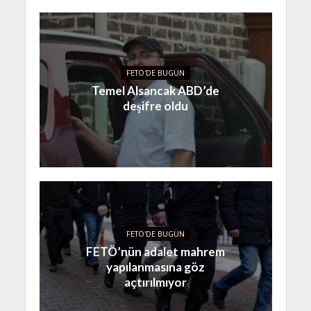
FETÖ'DE BUGÜN
Temel Alsancak ABD’de
deşifre oldu
FETÖ'DE BUGÜN
FETÖ’nün adalet mahrem
yapılanmasına göz
açtırılmıyor