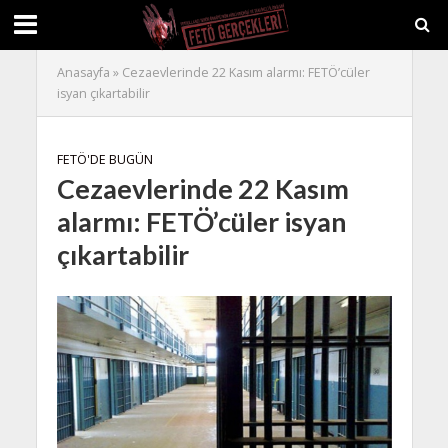
Anasayfa
»
Cezaevlerinde 22 Kasım alarmı: FETÖ’cüler
isyan çıkartabilir
FETÖ'DE BUGÜN
Cezaevlerinde 22 Kasım
alarmı: FETÖ’cüler isyan
çıkartabilir