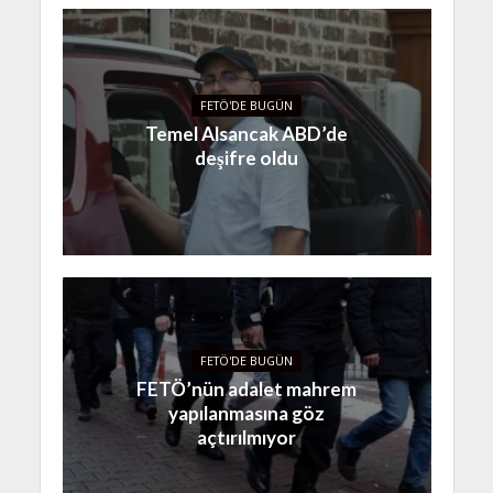
FETÖ'DE BUGÜN
Temel Alsancak ABD’de
deşifre oldu
FETÖ'DE BUGÜN
FETÖ’nün adalet mahrem
yapılanmasına göz
açtırılmıyor