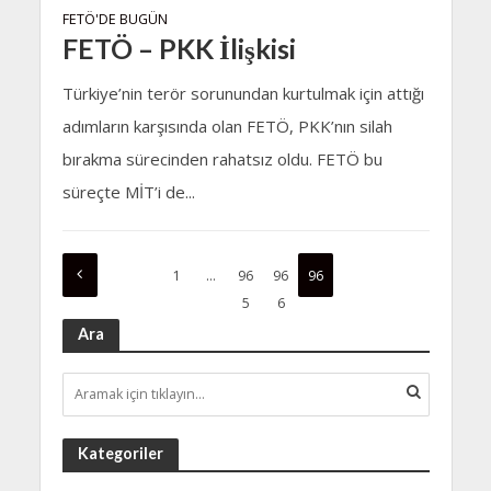
FETÖ'DE BUGÜN
FETÖ – PKK İlişkisi
Türkiye’nin terör sorunundan kurtulmak için attığı
adımların karşısında olan FETÖ, PKK’nın silah
bırakma sürecinden rahatsız oldu. FETÖ bu
süreçte MİT’i de...
1
…
96
96
96
5
6
7
Ara
Kategoriler