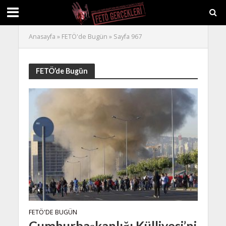
Anasayfa
»
FETÖ'de Bugün
»
Sayfa 967
FETÖ’de Bugün
FETÖ'DE BUGÜN
Cumhurbaşkanlığı Külliyesi’ni