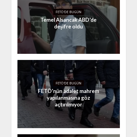
FETÖ'DE BUGÜN
Temel Alsancak ABD’de
deşifre oldu
FETÖ'DE BUGÜN
FETÖ’nün adalet mahrem
yapılanmasına göz
açtırılmıyor