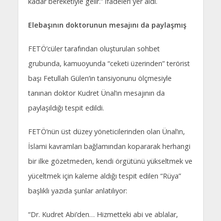
kadar bereketiyle gelir.” ifadeleri yer aldı.
Elebaşının doktorunun mesajını da paylaşmış
FETÖ’cüler tarafından oluşturulan sohbet
grubunda, kamuoyunda “ceketi üzerinden” terörist
başı Fetullah Gülen’in tansiyonunu ölçmesiyle
tanınan doktor Kudret Ünal’ın mesajının da
paylaşıldığı tespit edildi.
FETÖ’nün üst düzey yöneticilerinden olan Ünal’ın,
İslami kavramları bağlamından kopararak herhangi
bir ilke gözetmeden, kendi örgütünü yükseltmek ve
yüceltmek için kaleme aldığı tespit edilen “Rüya”
başlıklı yazıda şunlar anlatılıyor:
“Dr. Kudret Abi’den… Hizmetteki abi ve ablalar,