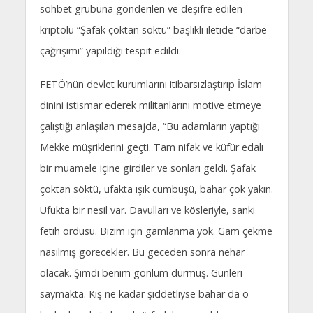
sohbet grubuna gönderilen ve deşifre edilen
kriptolu “Şafak çoktan söktü” başlıklı iletide “darbe
çağrışımı” yapıldığı tespit edildi.
FETÖ’nün devlet kurumlarını itibarsızlaştırıp İslam
dinini istismar ederek militanlarını motive etmeye
çalıştığı anlaşılan mesajda, “Bu adamların yaptığı
Mekke müşriklerini geçti. Tam nifak ve küfür edalı
bir muamele içine girdiler ve sonları geldi. Şafak
çoktan söktü, ufakta ışık cümbüşü, bahar çok yakın.
Ufukta bir nesil var. Davulları ve kösleriyle, sanki
fetih ordusu. Bizim için gamlanma yok. Gam çekme
nasılmış görecekler. Bu geceden sonra nehar
olacak. Şimdi benim gönlüm durmuş. Günleri
saymakta. Kış ne kadar şiddetliyse bahar da o