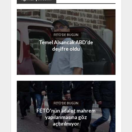
FETÖ'DE BUGÜN
Temel Alsancak ABD’de
deşifre oldu
FETÖ'DE BUGÜN
FETÖ’nün adalet mahrem
yapılanmasına göz
açtırılmıyor