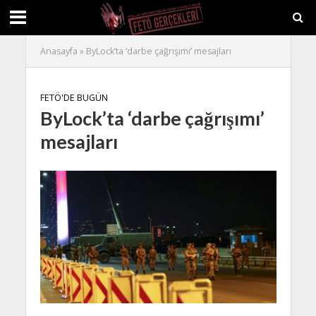
Anasayfa
»
ByLock’ta ‘darbe çağrışımı’ mesajları
FETÖ'DE BUGÜN
ByLock’ta ‘darbe çağrışımı’
mesajları