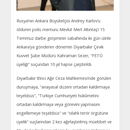
Rusya’nın Ankara Büyükelçisi Andrey Karlov’u
öldüren polis memuru Mevlüt Mert Altıntaş’ı 15
Temmuz darbe girişiminin sabahında iki gün izinle
Ankara’ya gönderen dönemin Diyarbakır Çevik
Kuvvet Şube Müdürü Kahraman Sezer, “FETÖ
üyeliği” suçundan 10 yıl hapse çarptırıldı.
Diyarbakır 8’inci Ağır Ceza Mahkemesi’nde görülen
duruşmaya, “anayasal düzeni ortadan kaldırmaya
teşebbüs”, “Türkiye Cumhuriyeti hükûmetini
ortadan kaldırmaya veya görevini yapmasını
engellemeye teşebbüs” ve “silahlı terör örgütüne
üyelik” suçlarından 2 kez ağırlaştırılmış müebbet ve