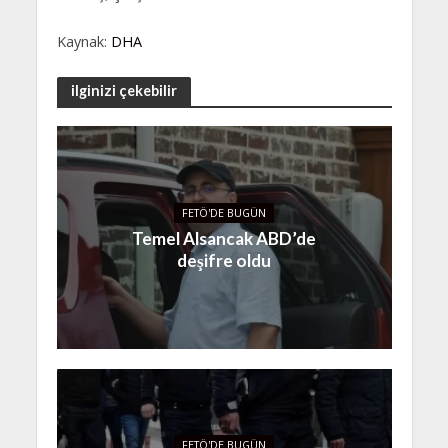
Kaynak:
DHA
ilginizi çekebilir
FETÖ'DE BUGÜN
Temel Alsancak ABD’de
deşifre oldu
FETÖ'DE BUGÜN