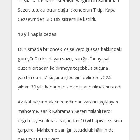
15 yıla kadar hapis istemiyle yargılanan Kahraman
Sezer, tutuklu bulunduğu İskenderun T tipi Kapalı
Cezaevi’nden SEGBİS sistemi ile katıldı.
10 yıl hapis cezası
Duruşmada bir önceki celse verdiği esas hakkındaki
görüşünü tekrarlayan savcı, sanığın “anayasal
düzeni ortadan kaldırmaya teşebbüs suçuna
yardım etmek” suçunu işlediğini belirterek 22.5
yıldan 30 yıla kadar hapisle cezalandırılmasını istedi.
Avukat savunmalarının ardından kararını açıklayan
mahkeme, sanık Kahraman Sezer’i “silahlı terör
örgütü üyesi olmak” suçundan 10 yıl hapis cezasına
çarptırdı. Mahkeme sanığın tutukluluk hâlinin de
devamına karar verdi.