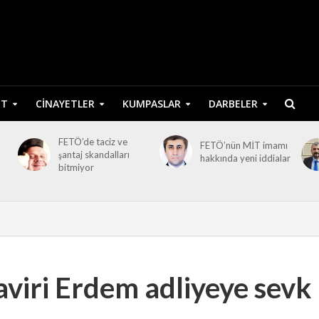
ET
CINAYETLER
KUMPASLAR
DARBELER
FETÖ’de taciz ve
FETÖ’nün MİT imamı
şantaj skandalları
hakkında yeni iddialar
bitmiyor
viri Erdem adliyeye sevk