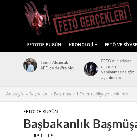
FETÖ’DE BUGÜN
KRONOLOJI
FETÖ VE SIYAS
FETÖ’nün adalet
Temel Alsancak
mahrem
ABD’de deşifre oldu
yapılanmasına göz
açtırılmıyor
Anasayfa
»
Başbakanlık Başmüşaviri Erdem adliyeye sevk edildi
FETÖ'DE BUGÜN
Başbakanlık Başmüşa