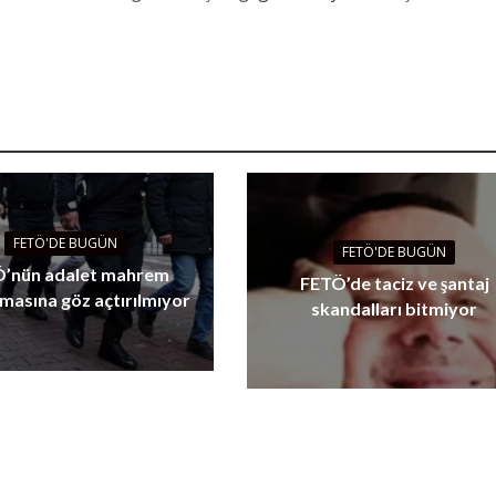
FETÖ'DE BUGÜN
FETÖ'DE BUGÜN
’nün adalet mahrem
FETÖ’de taciz ve şantaj
masına göz açtırılmıyor
skandalları bitmiyor