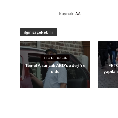
Kaynak:
AA
ilginizi çekebilir
FETÖ'DE BUGÜN
Temel Alsancak ABD’de deşifre
FETÖ
oldu
yapılan