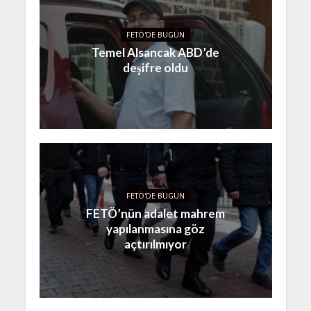
FETÖ'DE BUGÜN
Temel Alsancak ABD’de
deşifre oldu
FETÖ'DE BUGÜN
FETÖ’nün adalet mahrem
yapılanmasına göz
açtırılmıyor