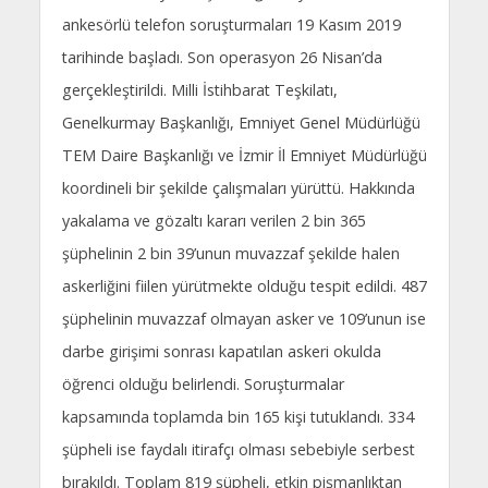
ankesörlü telefon soruşturmaları 19 Kasım 2019
tarihinde başladı. Son operasyon 26 Nisan’da
gerçekleştirildi. Milli İstihbarat Teşkilatı,
Genelkurmay Başkanlığı, Emniyet Genel Müdürlüğü
TEM Daire Başkanlığı ve İzmir İl Emniyet Müdürlüğü
koordineli bir şekilde çalışmaları yürüttü. Hakkında
yakalama ve gözaltı kararı verilen 2 bin 365
şüphelinin 2 bin 39’unun muvazzaf şekilde halen
askerliğini fiilen yürütmekte olduğu tespit edildi. 487
şüphelinin muvazzaf olmayan asker ve 109’unun ise
darbe girişimi sonrası kapatılan askeri okulda
öğrenci olduğu belirlendi. Soruşturmalar
kapsamında toplamda bin 165 kişi tutuklandı. 334
şüpheli ise faydalı itirafçı olması sebebiyle serbest
bırakıldı. Toplam 819 şüpheli, etkin pişmanlıktan