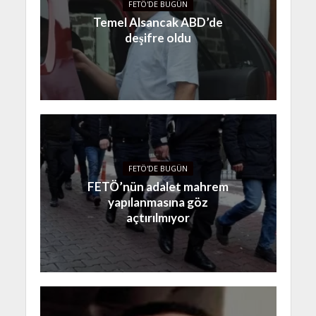
FETÖ'DE BUGÜN
Temel Alsancak ABD’de
deşifre oldu
FETÖ'DE BUGÜN
FETÖ’nün adalet mahrem
yapılanmasına göz
açtırılmıyor