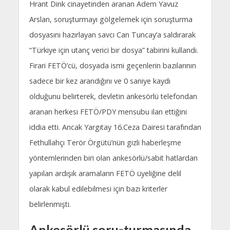
Hrant Dink cinayetinden aranan Adem Yavuz
Arslan, soruşturmayı gölgelemek için soruşturma
dosyasını hazırlayan savcı Can Tuncay’a saldırarak
“Türkiye için utanç verici bir dosya” tabirini kullandı.
Firari FETÖ’cü, dosyada ismi geçenlerin bazılarının
sadece bir kez arandığını ve 0 saniye kaydı
olduğunu belirterek, devletin ankesörlü telefondan
aranan herkesi FETÖ/PDY mensubu ilan ettiğini
iddia etti. Ancak Yargıtay 16.Ceza Dairesi tarafından
Fethullahçı Terör Örgütü’nün gizli haberleşme
yöntemlerinden biri olan ankesörlü/sabit hatlardan
yapılan ardışık aramaların FETÖ üyeliğine delil
olarak kabul edilebilmesi için bazı kriterler
belirlenmişti.
Ankesörlü soruşturmasında