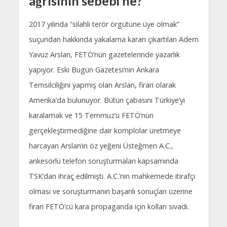
ağrısının sebebi ne?
2017 yılında “silahlı terör örgütüne üye olmak”
suçundan hakkında yakalama kararı çıkartılan Adem
Yavuz Arslan, FETÖ’nün gazetelerinde yazarlık
yapıyor. Eski Bugün Gazetesi’nin Ankara
Temsilciliğini yapmış olan Arslan, firari olarak
Amerika’da bulunuyor. Bütün çabasını Türkiye’yi
karalamak ve 15 Temmuz’u FETÖ’nün
gerçekleştirmediğine dair komplolar üretmeye
harcayan Arslan’ın öz yeğeni Üsteğmen A.C.,
ankesörlü telefon soruşturmaları kapsamında
TSK’dan ihraç edilmişti. A.C.’nin mahkemede itirafçı
olması ve soruşturmanın başarılı sonuçları üzerine
firari FETÖ’cü kara propaganda için kolları sıvadı.