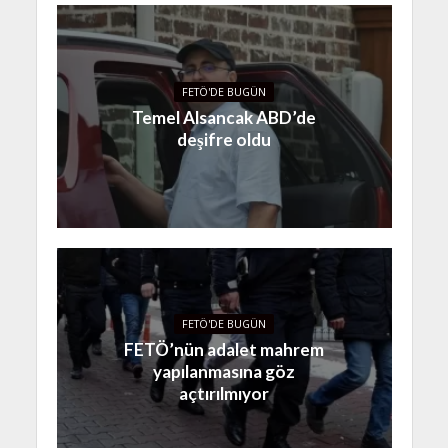
FETÖ'DE BUGÜN
Temel Alsancak ABD’de
deşifre oldu
FETÖ'DE BUGÜN
FETÖ’nün adalet mahrem
yapılanmasına göz
açtırılmıyor