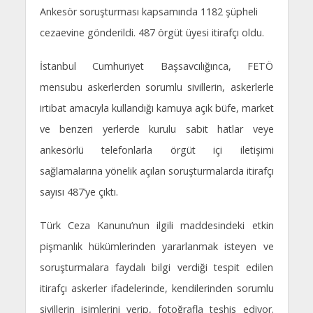
Ankesör soruşturması kapsamında 1182 şüpheli
cezaevine gönderildi. 487 örgüt üyesi itirafçı oldu.
İstanbul Cumhuriyet Başsavcılığınca, FETÖ
mensubu askerlerden sorumlu sivillerin, askerlerle
irtibat amacıyla kullandığı kamuya açık büfe, market
ve benzeri yerlerde kurulu sabit hatlar veye
ankesörlü telefonlarla örgüt içi iletişimi
sağlamalarına yönelik açılan soruşturmalarda itirafçı
sayısı 487’ye çıktı.
Türk Ceza Kanunu’nun ilgili maddesindeki etkin
pişmanlık hükümlerinden yararlanmak isteyen ve
soruşturmalara faydalı bilgi verdiği tespit edilen
itirafçı askerler ifadelerinde, kendilerinden sorumlu
sivillerin isimlerini verip, fotoğrafla teşhis ediyor.