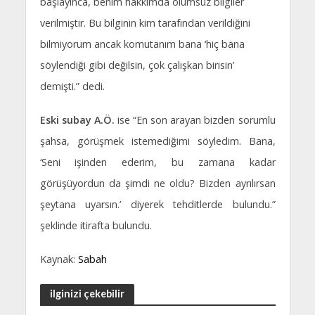
başlayınca, benim hakkımda olumsuz bilgiler
verilmiştir. Bu bilginin kim tarafından verildiğini
bilmiyorum ancak komutanım bana ‘hiç bana
söylendiği gibi değilsin, çok çalışkan birisin’
demişti.” dedi.
Eski subay A.Ö.
ise “En son arayan bizden sorumlu
şahsa, görüşmek istemediğimi söyledim. Bana,
‘Seni işinden ederim, bu zamana kadar
görüşüyordun da şimdi ne oldu? Bizden ayrılırsan
şeytana uyarsın.’ diyerek tehditlerde bulundu.”
şeklinde itirafta bulundu.
Kaynak:
Sabah
ilginizi çekebilir