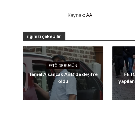
Kaynak:
AA
ilginizi çekebilir
FETÖ'DE BUGÜN
Temel Alsancak ABD’de deşifre
FETÖ
oldu
yapılan