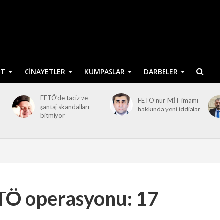
ET
CINAYETLER
KUMPASLAR
DARBELER
FETÖ’de taciz ve
FETÖ’nün MİT imamı
şantaj skandalları
hakkında yeni iddialar
bitmiyor
TÖ operasyonu: 17