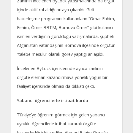
Zanlının incelenen ByLock yazışmalarında da örgüt
içinde aktif rol aldığı ortaya çıkarıldı. Gizli
haberleşme programını kullananların “Omar Fahim,
Fehim, Ömer BBTM, Bornova Ömer” gibi kullanıcı
isimleri verdiğinin görüldüğü yazışmalarda, şüpheli
Afganistan vatandaşının Bornova ilçesinde örgütün
“talebe mesulü” olarak görev yaptığı anlaşıldı.
İncelenen ByLock içeriklerinde ayrıca zanlının
örgüte eleman kazandırmaya yönelik yoğun bir
faaliyet içerisinde olması da dikkati çekti.
Yabancı öğrencilerle irtibat kurdu
Türkiye’ye öğrenim görmek için gelen yabancı
uyruklu öğrencilerle irtibat kurarak örgüte
kazandırdığı iddia edilen Ahmed Fahim Omar’ın