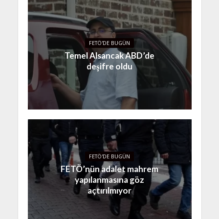
FETÖ'DE BUGÜN
Temel Alsancak ABD’de
deşifre oldu
FETÖ'DE BUGÜN
FETÖ’nün adalet mahrem
yapılanmasına göz
açtırılmıyor