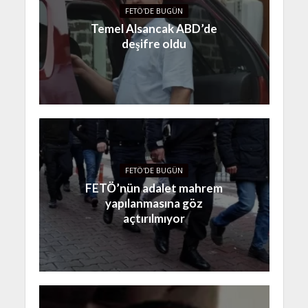
FETÖ'DE BUGÜN
Temel Alsancak ABD’de
deşifre oldu
FETÖ'DE BUGÜN
FETÖ’nün adalet mahrem
yapılanmasına göz
açtırılmıyor