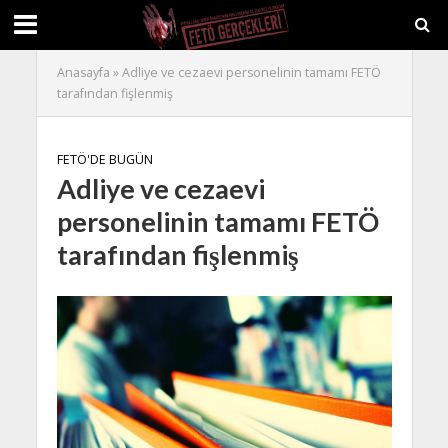
Anasayfa
»
Adliye ve cezaevi personelinin tamamı FETÖ
tarafından fişlenmiş
FETÖ'DE BUGÜN
Adliye ve cezaevi
personelinin tamamı FETÖ
tarafından fişlenmiş