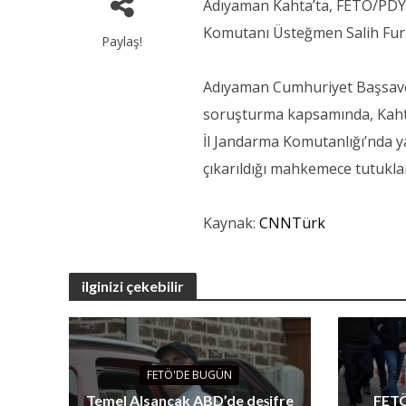
Adıyaman Kahta’ta, FETÖ/PDY 
Komutanı Üsteğmen Salih Furk
Paylaş!
Adıyaman Cumhuriyet Başsavc
soruşturma kapsamında, Kahta
İl Jandarma Komutanlığı’nda y
çıkarıldığı mahkemece tutukla
Kaynak:
CNNTürk
ilginizi çekebilir
FETÖ'DE BUGÜN
Temel Alsancak ABD’de deşifre
FETÖ