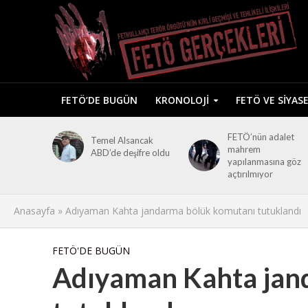
FETÖ’DE BUGÜN
KRONOLOJI
FETÖ VE SIYAS
FETÖ’nün adalet
Temel Alsancak
mahrem
ABD’de deşifre oldu
yapılanmasına göz
açtırılmıyor
Anasayfa
»
Adıyaman Kahta jandarma bölük komutanı tutuklandı
FETÖ'DE BUGÜN
Adıyaman Kahta jan