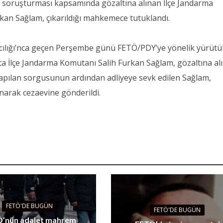
soruşturması kapsamında gözaltına alınan İlçe Jandarma
an Sağlam, çıkarıldığı mahkemece tutuklandı.
ılığı’nca geçen Perşembe günü FETÖ/PDY’ye yönelik yürütü
 İlçe Jandarma Komutanı Salih Furkan Sağlam, gözaltına alı
apılan sorgusunun ardından adliyeye sevk edilen Sağlam,
narak cezaevine gönderildi.
FETÖ'DE BUGÜN
FETÖ'DE BUGÜN
’nün adalet mahrem