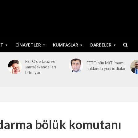
ET
CINAYETLER
KUMPASLAR
DARBELER
FETÖ’de taciz ve
FETÖ’nün MİT imamı
şantaj skandalları
hakkında yeni iddialar
bitmiyor
darma bölük komutanı