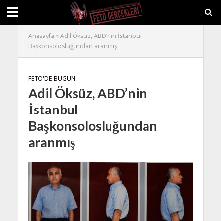
Anasayfa
»
Adil Öksüz, ABD’nin İstanbul
Başkonsolosluğundan aranmış
FETÖ'DE BUGÜN
Adil Öksüz, ABD’nin
İstanbul
Başkonsolosluğundan
aranmış