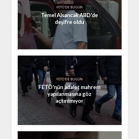
FETÖ'DE BUGÜN
Temel Alsancak ABD’de
deşifre oldu
FETÖ'DE BUGÜN
FETÖ’nün adalet mahrem
yapılanmasına göz
açtırılmıyor