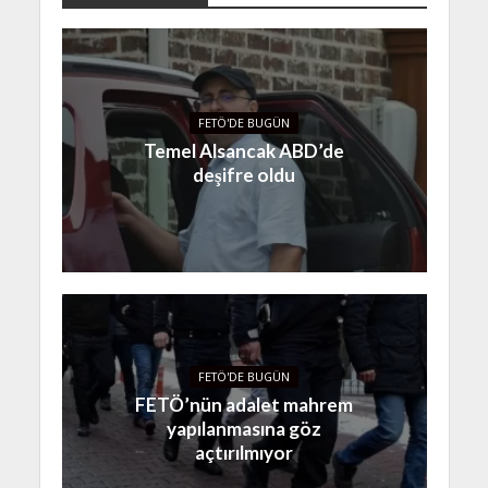
FETÖ'DE BUGÜN
Temel Alsancak ABD’de
deşifre oldu
FETÖ'DE BUGÜN
FETÖ’nün adalet mahrem
yapılanmasına göz
açtırılmıyor