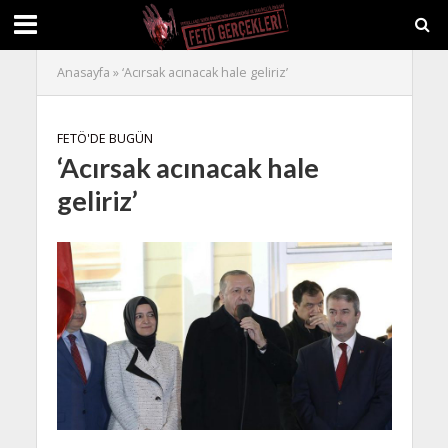
Anasayfa
»
‘Acırsak acınacak hale geliriz’
FETÖ'DE BUGÜN
‘Acırsak acınacak hale
geliriz’