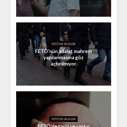
FETÖ'DE BUGÜN
FETÖ’nün adalet mahrem
yapılanmasına göz
açtırılmıyor
FETÖ'DE BUGÜN
FETÖ’de taciz ve şantaj