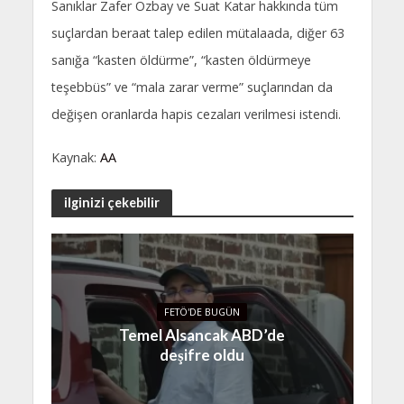
Sanıklar Zafer Özbay ve Suat Katar hakkında tüm
suçlardan beraat talep edilen mütalaada, diğer 63
sanığa “kasten öldürme”, “kasten öldürmeye
teşebbüs” ve “mala zarar verme” suçlarından da
değişen oranlarda hapis cezaları verilmesi istendi.
Kaynak:
AA
ilginizi çekebilir
FETÖ'DE BUGÜN
Temel Alsancak ABD’de
deşifre oldu