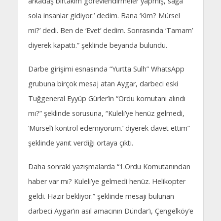
arkadaş birtakım görevlendirmeler yapmış, sağa
sola insanlar gidiyor.’ dedim. Bana ‘Kim? Mürsel
mi?’ dedi. Ben de ‘Evet’ dedim. Sonrasında ‘Tamam’
diyerek kapattı.” şeklinde beyanda bulundu.
Darbe girişimi esnasında “Yurtta Sulh” WhatsApp
grubuna birçok mesaj atan Aygar, darbeci eski
Tuğgeneral Eyyüp Gürler’in “Ordu komutanı alındı
mı?” şeklinde sorusuna, “Kuleli’ye henüz gelmedi,
‘Mürsel’i kontrol edemiyorum.’ diyerek davet ettim”
şeklinde yanıt verdiği ortaya çıktı.
Daha sonraki yazışmalarda “1.Ordu Komutanından
haber var mı? Kuleli’ye gelmedi henüz. Helikopter
geldi. Hazır bekliyor.” şeklinde mesajı bulunan
darbeci Aygar’ın asıl amacının Dündar’ı, Çengelköy’e