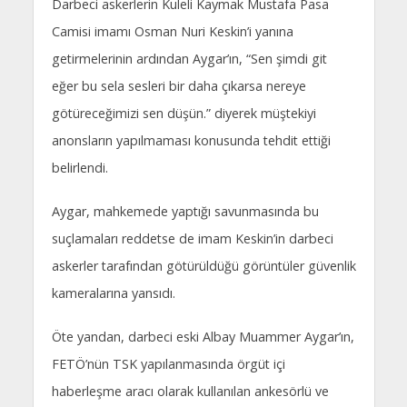
Darbeci askerlerin Kuleli Kaymak Mustafa Pasa
Camisi imamı Osman Nuri Keskin’i yanına
getirmelerinin ardından Aygar’ın, “Sen şimdi git
eğer bu sela sesleri bir daha çıkarsa nereye
götüreceğimizi sen düşün.” diyerek müştekiyi
anonsların yapılmaması konusunda tehdit ettiği
belirlendi.
Aygar, mahkemede yaptığı savunmasında bu
suçlamaları reddetse de imam Keskin’in darbeci
askerler tarafından götürüldüğü görüntüler güvenlik
kameralarına yansıdı.
Öte yandan, darbeci eski Albay Muammer Aygar’ın,
FETÖ’nün TSK yapılanmasında örgüt içi
haberleşme aracı olarak kullanılan ankesörlü ve