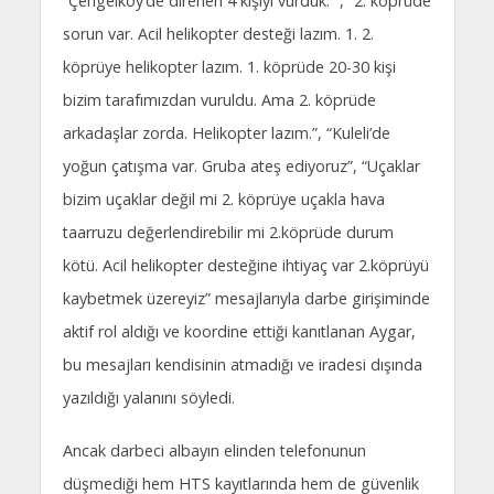
“Çengelköy’de direnen 4 kişiyi vurduk.” , “2. köprüde
sorun var. Acil helikopter desteği lazım. 1. 2.
köprüye helikopter lazım. 1. köprüde 20-30 kişi
bizim tarafımızdan vuruldu. Ama 2. köprüde
arkadaşlar zorda. Helikopter lazım.”, “Kuleli’de
yoğun çatışma var. Gruba ateş ediyoruz”, “Uçaklar
bizim uçaklar değil mi 2. köprüye uçakla hava
taarruzu değerlendirebilir mi 2.köprüde durum
kötü. Acil helikopter desteğine ihtiyaç var 2.köprüyü
kaybetmek üzereyiz” mesajlarıyla darbe girişiminde
aktif rol aldığı ve koordine ettiği kanıtlanan Aygar,
bu mesajları kendisinin atmadığı ve iradesi dışında
yazıldığı yalanını söyledi.
Ancak darbeci albayın elinden telefonunun
düşmediği hem HTS kayıtlarında hem de güvenlik