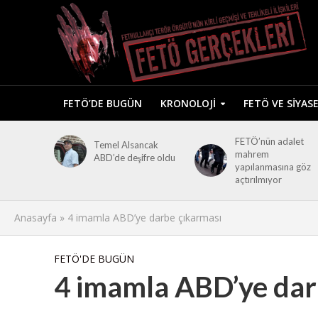
FETÖ’DE BUGÜN
KRONOLOJI
FETÖ VE SIYAS
FETÖ’nün adalet
Temel Alsancak
mahrem
ABD’de deşifre oldu
yapılanmasına göz
açtırılmıyor
Anasayfa
»
4 imamla ABD’ye darbe çıkarması
FETÖ'DE BUGÜN
4 imamla ABD’ye dar