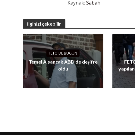
Kaynak:
Sabah
ilginizi çekebilir
FETÖ'DE BUGÜN
Temel Alsancak ABD’de deşifre
FETÖ
oldu
yapılan