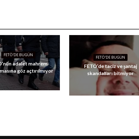
FETÖ'DE BUGÜN
FETÖ'DE BUGÜN
’nün adalet mahrem
FETÖ’de taciz ve şantaj
masına göz açtırılmıyor
skandalları bitmiyor