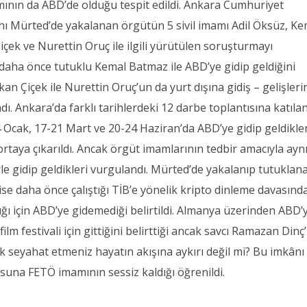
mının da ABD’de olduğu tespit edildi. Ankara Cumhuriyet
ı Mürted’de yakalanan örgütün 5 sivil imamı Adil Öksüz, Ke
çek ve Nurettin Oruç ile ilgili yürütülen soruşturmayı
ün daha önce tutuklu Kemal Batmaz ile ABD’ye gidip geldiğini
an Çiçek ile Nurettin Oruç’un da yurt dışına gidiş – gelişleri
dı. Ankara’da farklı tarihlerdeki 12 darbe toplantısına katıla
4 Ocak, 17-21 Mart ve 20-24 Haziran’da ABD’ye gidip geldikler
rtaya çıkarıldı. Ancak örgüt imamlarının tedbir amacıyla ayn
rle gidip geldikleri vurgulandı. Mürted’de yakalanıp tutuklana
e daha önce çalıştığı TİB’e yönelik kripto dinleme davasınd
ldığı için ABD’ye gidemediği belirtildi. Almanya üzerinden ABD’
 festivali için gittiğini belirttiği ancak savcı Ramazan Dinç’
k seyahat etmeniz hayatın akışına aykırı değil mi? Bu imkânı
una FETÖ imamının sessiz kaldığı öğrenildi.