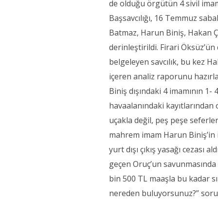
de olduğu örgütün 4 sivil ima
Başsavcılığı, 16 Temmuz sabah
Batmaz, Harun Biniş, Hakan Çi
derinleştirildi. Firari Öksüz’
belgeleyen savcılık, bu kez Hak
içeren analiz raporunu hazırla
Biniş dışındaki 4 imamının 1- 
havaalanındaki kayıtlarından o
uçakla değil, peş peşe seferle
mahrem imam Harun Biniş’in is
yurt dışı çıkış yasağı cezası a
geçen Oruç’un savunmasında film
bin 500 TL maaşla bu kadar sı
nereden buluyorsunuz?” sorus