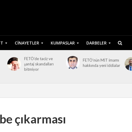
ET
CINAYETLER
KUMPASLAR
DARBELER
FETÖ’de taciz ve
FETÖ’nün MİT imamı
şantaj skandalları
hakkında yeni iddialar
bitmiyor
be çıkarması