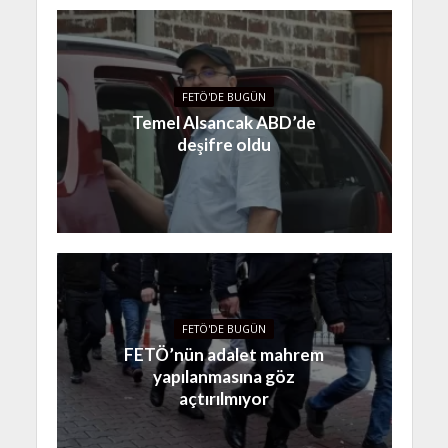
FETÖ'DE BUGÜN
Temel Alsancak ABD’de
deşifre oldu
FETÖ'DE BUGÜN
FETÖ’nün adalet mahrem
yapılanmasına göz
açtırılmıyor