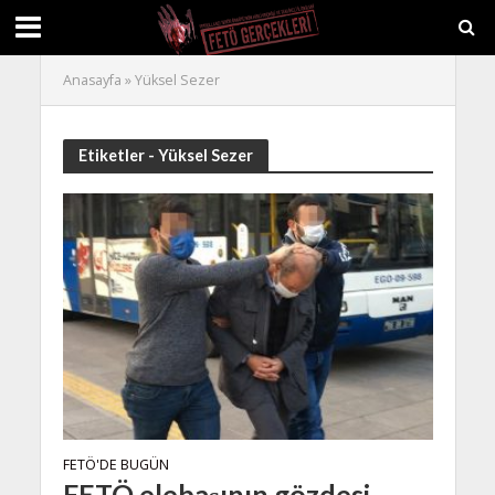
Anasayfa
»
Yüksel Sezer
Etiketler - Yüksel Sezer
FETÖ'DE BUGÜN
FETÖ elebaşının gözdesi