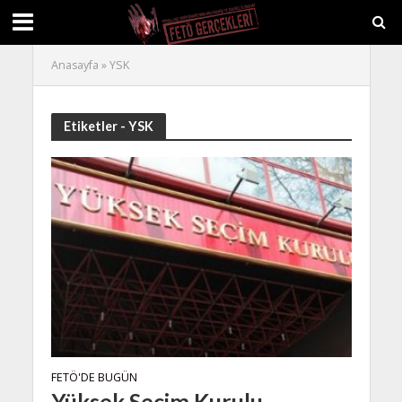
Anasayfa
»
YSK
Etiketler - YSK
FETÖ'DE BUGÜN
Yüksek Seçim Kurulu