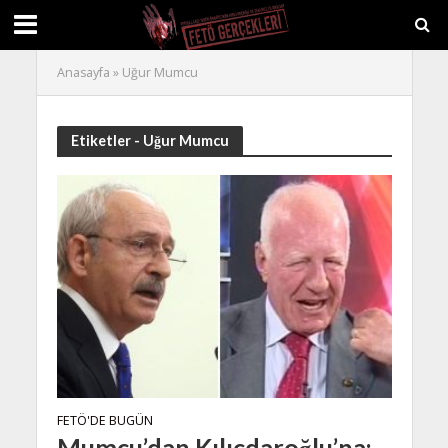
Anasayfa
»
Uğur Mumcu
Etiketler - Uğur Mumcu
FETÖ'DE BUGÜN
Mumcu’dan Kılıçdaroğlu’na: