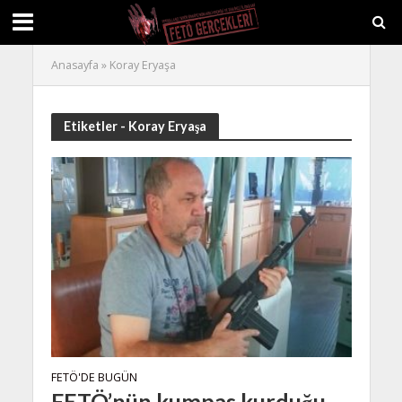
Anasayfa
»
Koray Eryaşa
Etiketler - Koray Eryaşa
FETÖ'DE BUGÜN
FETÖ’nün kumpas kurduğu