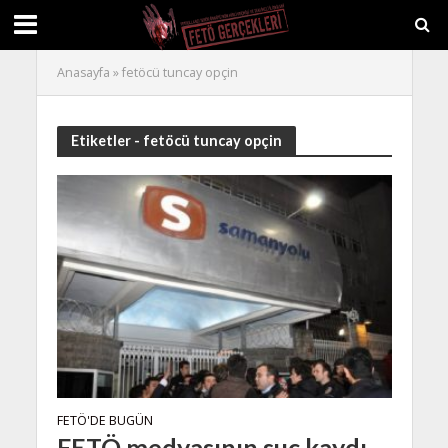
Anasayfa
»
fetöcü tuncay opçin
Etiketler - fetöcü tuncay opçin
FETÖ'DE BUGÜN
FETÖ medyasının suç kaydı