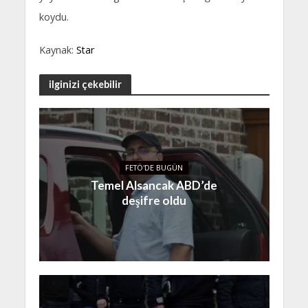
koydu.
Kaynak:
Star
ilginizi çekebilir
FETÖ'DE BUGÜN
Temel Alsancak ABD’de
deşifre oldu