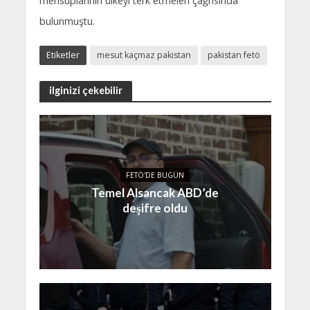
mensuplarının ülkeyi terk etmeleri çağrısında
bulunmuştu.
Etiketler
mesut kaçmaz pakistan
pakistan fetö
ilginizi çekebilir
FETÖ'DE BUGÜN
Temel Alsancak ABD’de
deşifre oldu