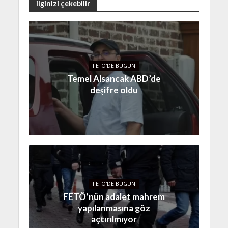
ilginizi çekebilir
FETÖ'DE BUGÜN
Temel Alsancak ABD’de
deşifre oldu
FETÖ'DE BUGÜN
FETÖ’nün adalet mahrem
yapılanmasına göz
açtırılmıyor