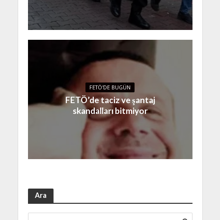
FETÖ'DE BUGÜN
FETÖ’de taciz ve şantaj
skandalları bitmiyor
Ara