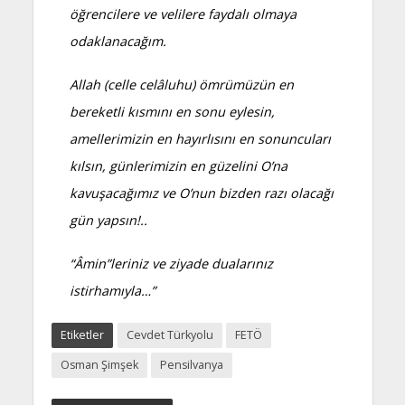
öğrencilere ve velilere faydalı olmaya
odaklanacağım.
Allah (celle celâluhu) ömrümüzün en
bereketli kısmını en sonu eylesin,
amellerimizin en hayırlısını en sonuncuları
kılsın, günlerimizin en güzelini O’na
kavuşacağımız ve O’nun bizden razı olacağı
gün yapsın!..
“Âmin”leriniz ve ziyade dualarınız
istirhamıyla…”
Etiketler
Cevdet Türkyolu
FETÖ
Osman Şimşek
Pensilvanya