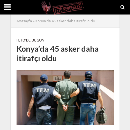
Anasayfa
»
Konya’da 45 asker daha itirafçı oldu
FETÖ'DE BUGÜN
Konya’da 45 asker daha
itirafçı oldu