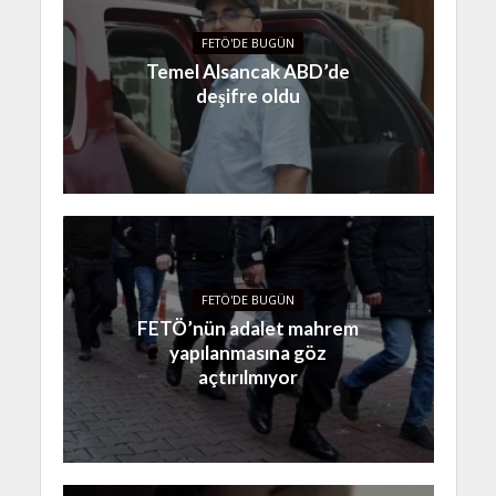
FETÖ'DE BUGÜN
Temel Alsancak ABD’de
deşifre oldu
FETÖ'DE BUGÜN
FETÖ’nün adalet mahrem
yapılanmasına göz
açtırılmıyor