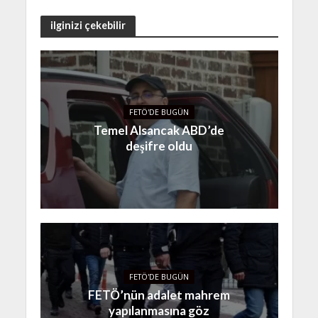
ilginizi çekebilir
FETÖ'DE BUGÜN
Temel Alsancak ABD’de
deşifre oldu
FETÖ'DE BUGÜN
FETÖ’nün adalet mahrem
yapılanmasına göz