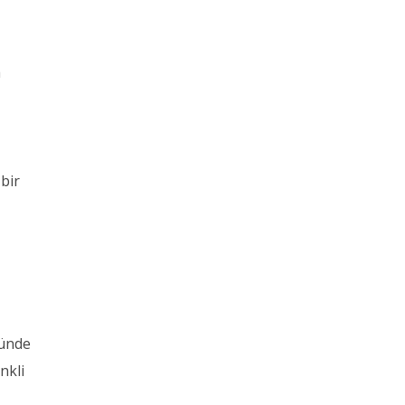
a
 bir
nünde
nkli