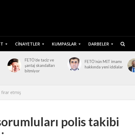
ET
CINAYETLER
KUMPASLAR
DARBELER
FETÖ’de taciz ve
FETÖ’nün MİT imamı
şantaj skandalları
hakkında yeni iddialar
bitmiyor
 firar etmiş
orumluları polis takibi