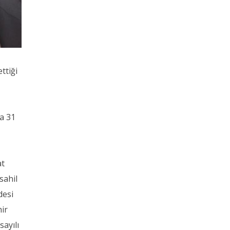
ttiği
a 31
at
sahil
desi
hir
ayılı