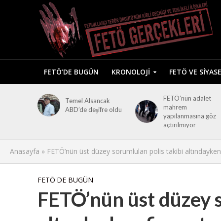
FETÖ’DE BUGÜN
KRONOLOJI
FETÖ VE SIYAS
FETÖ’nün adalet
Temel Alsancak
mahrem
ABD’de deşifre oldu
yapılanmasına göz
açtırılmıyor
Anasayfa
»
FETÖ’nün üst düzey sorumluları polis takibi altındayken
FETÖ'DE BUGÜN
FETÖ’nün üst düzey s