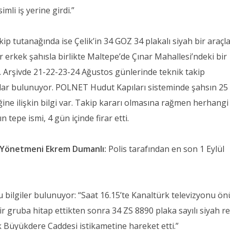
mli iş yerine girdi.”
kip tutanağında ise Çelik’in 34 GOZ 34 plakalı siyah bir araçl
ir erkek şahısla birlikte Maltepe’de Çınar Mahallesi’ndeki bir
yor. Arşivde 21-22-23-24 Ağustos günlerinde teknik takip
klar bulunuyor. POLNET Hudut Kapıları sisteminde şahsın 25
iğine ilişkin bilgi var. Takip kararı olmasına rağmen herhangi
tepe ismi, 4 gün içinde firar etti.
 Yönetmeni Ekrem Dumanlı:
Polis tarafından en son 1 Eylül
 bilgiler bulunuyor: “Saat 16.15’te Kanaltürk televizyonu ö
ir gruba hitap ettikten sonra 34 ZS 8890 plaka sayılı siyah re
 Büyükdere Caddesi istikametine hareket etti.”