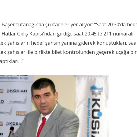
i Başer tutanağında şu ifadeler yer alıyor: “Saat 20:30’da hed
Hatlar Gidiş Kapısı’ndan girdiği, saat 20:45’te 211 numaralı
kek şahısların hedef şahsın yanına giderek konuştukları, saa
kek şahısları ile birlikte bilet kontrolünden geçerek uçağa bin
yaptıkları…”