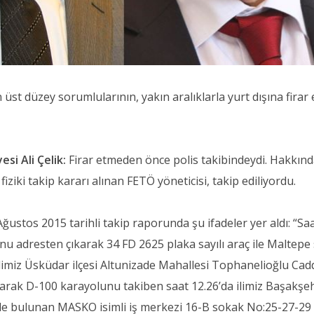
 üst düzey sorumlularının, yakın aralıklarla yurt dışına firar e
si Ali Çelik:
Firar etmeden önce polis takibindeydi. Hakkınd
iki takip kararı alınan FETÖ yöneticisi, takip ediliyordu.
ustos 2015 tarihli takip raporunda şu ifadeler yer aldı: “Sa
u adresten çıkarak 34 FD 2625 plaka sayılı araç ile Maltepe 
ilimiz Üsküdar ilçesi Altunizade Mahallesi Tophanelioğlu Cad
larak D-100 karayolunu takiben saat 12.26’da ilimiz Başakşe
nde bulunan MASKO isimli iş merkezi 16-B sokak No:25-27-29 s