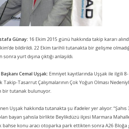
stafa Günay:
16 Ekim 2015 günü hakkında takip kararı alınd
im’de bildirildi. 22 Ekim tarihli tutanakta bir gelişme olmadı
sonra yurt dışına çıktığı anlaşıldı.
ı Başkanı Cemal Uşşak:
Emniyet kayıtlarında Uşşak ile ilgili 8
k Takip-Tasarrut Çalışmalarının Çok Yoğun Olması Nedeniy
n bir tutanak bulunuyor.
enen Uşşak hakkında tutanakta şu ifadeler yer alıyor: “Şahıs
olan bayan şahısla birlikte Beylikdüzü ilçesi Marmara Mahall
 bahse konu aracı otoparka park ettikten sonra A26 Bloğa g