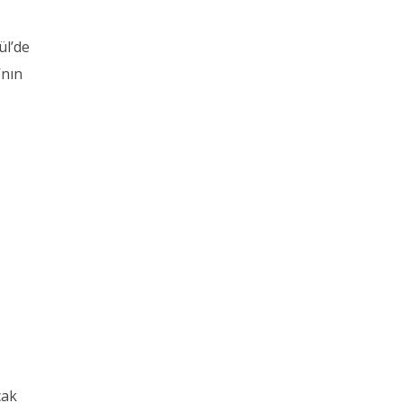
ül’de
’nın
cak