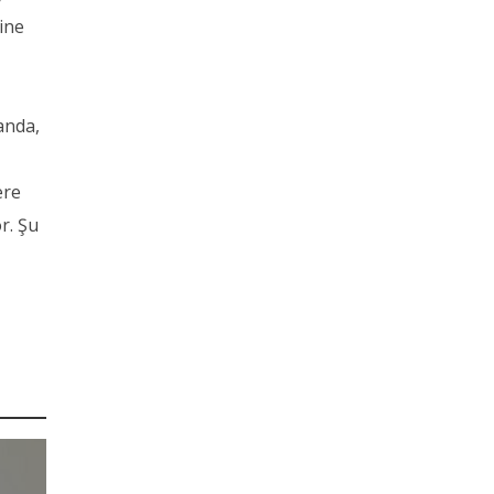
ine
landa,
ere
r. Şu