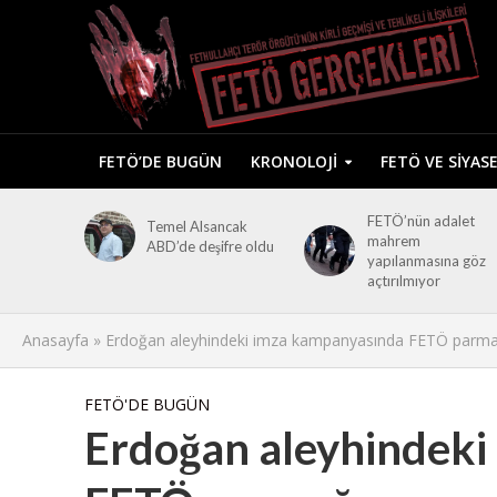
FETÖ’DE BUGÜN
KRONOLOJI
FETÖ VE SIYAS
FETÖ’nün adalet
Temel Alsancak
mahrem
ABD’de deşifre oldu
yapılanmasına göz
açtırılmıyor
Anasayfa
»
Erdoğan aleyhindeki imza kampanyasında FETÖ parma
FETÖ'DE BUGÜN
Erdoğan aleyhindeki