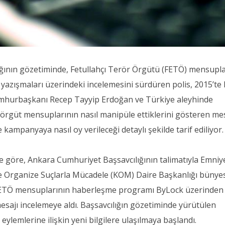
ğının gözetiminde, Fetullahçı Terör Örgütü (FETÖ) mensupla
azışmaları üzerindeki incelemesini sürdüren polis, 2015’te
Cumhurbaşkanı Recep Tayyip Erdoğan ve Türkiye aleyhinde
örgüt mensuplarının nasıl manipüle ettiklerini gösteren me
e kampanyaya nasıl oy verileceği detaylı şekilde tarif ediliyor.
ye göre, Ankara Cumhuriyet Başsavcılığının talimatıyla Emniy
e Organize Suçlarla Mücadele (KOM) Daire Başkanlığı bünye
p, FETÖ mensuplarının haberleşme programı ByLock üzerinden
esajı incelemeye aldı. Başsavcılığın gözetiminde yürütülen
eylemlerine ilişkin yeni bilgilere ulaşılmaya başlandı.