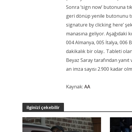
Sonra ‘sign now’ butonuna tık
geri dönüp yenile butonunu tı
signature by clicking here’ ş
manasına geliyor. Aşağıdaki ko
004 Almanya, 005 İtalya, 006 Bi
dakikalık bir olay.. Tableti ol
Beyaz Saray tarafından yanıt v
an imza sayısı 2.900 kadar olm
Kaynak:
AA
ilginizi çekebilir