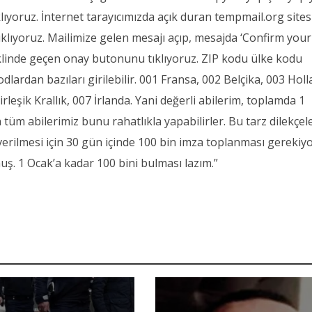
lıyoruz. İnternet tarayıcımızda açık duran tempmail.org sites
klıyoruz. Mailimize gelen mesajı açıp, mesajda ‘Confirm your
eklinde geçen onay butonunu tıklıyoruz. ZIP kodu ülke kodu
dlardan bazıları girilebilir. 001 Fransa, 002 Belçika, 003 Hol
rleşik Krallık, 007 İrlanda. Yani değerli abilerim, toplamda 1
an tüm abilerimiz bunu rahatlıkla yapabilirler. Bu tarz dilekçel
erilmesi için 30 gün içinde 100 bin imza toplanması gerekiyo
uş. 1 Ocak’a kadar 100 bini bulması lazım.”