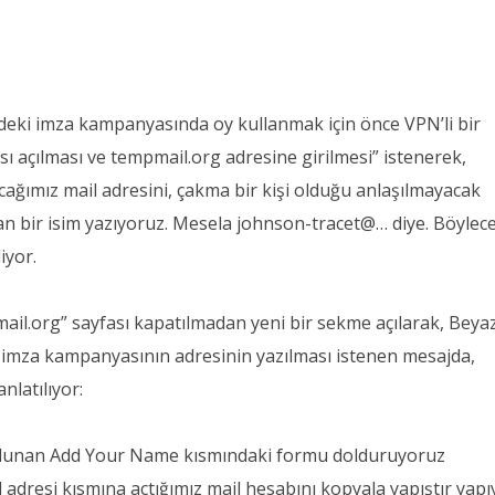
deki imza kampanyasında oy kullanmak için önce VPN’li bir
ısı açılması ve tempmail.org adresine girilmesi” istenerek,
ağımız mail adresini, çakma bir kişi olduğu anlaşılmayacak
ran bir isim yazıyoruz. Mesela johnson-tracet@… diye. Böylec
iyor.
mail.org” sayfası kapatılmadan yeni bir sekme açılarak, Beya
i imza kampanyasının adresinin yazılması istenen mesajda,
nlatılıyor:
bulunan Add Your Name kısmındaki formu dolduruyoruz
l adresi kısmına açtığımız mail hesabını kopyala yapıştır yapı