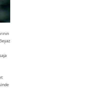
rının
 Beyaz
saja
et
sinde