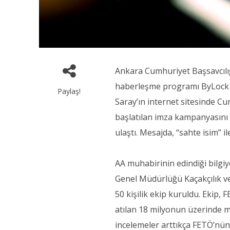
Ankara Cumhuriyet Başsavcılı
haberleşme programı ByLock y
Paylaş!
Saray’ın internet sitesinde 
başlatılan imza kampanyasını 
ulaştı. Mesajda, “sahte isim” il
AA muhabirinin edindiği bilgi
Genel Müdürlüğü Kaçakçılık v
50 kişilik ekip kuruldu. Eki
atılan 18 milyonun üzerinde m
incelemeler arttıkça FETÖ’nün 