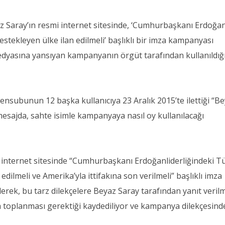
z Saray’ın resmi internet sitesinde, ‘Cumhurbaşkanı Erdoğa
estekleyen ülke ilan edilmeli’ başlıklı bir imza kampanyası
 medyasına yansıyan kampanyanın örgüt tarafından kullanıldığ
nsubunun 12 başka kullanıcıya 23 Aralık 2015’te ilettiği “B
mesajda, sahte isimle kampanyaya nasıl oy kullanılacağı
 internet sitesinde “Cumhurbaşkanı Erdoğanliderliğindeki T
edilmeli ve Amerika’yla ittifakına son verilmeli” başlıklı imza
ilerek, bu tarz dilekçelere Beyaz Saray tarafından yanıt veril
za toplanması gerektiği kaydediliyor ve kampanya dilekçesind