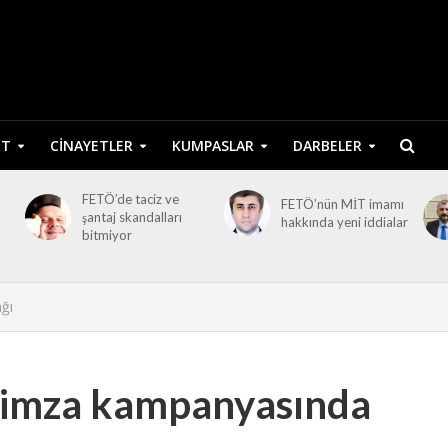
ET
CINAYETLER
KUMPASLAR
DARBELER
FETÖ’de taciz ve
FETÖ’nün MİT imamı
şantaj skandalları
hakkında yeni iddialar
bitmiyor
ğı
 imza kampanyasında