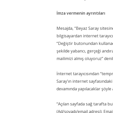
İmza vermenin ayrıntıları
Mesajda, “Beyaz Saray sitesin
bilgisayardan internet tarayıc
“Değiştir butonundan kullanac
şekilde yabancı, gerçeği andı
mailimizi almış oluyoruz” denil
İnternet tarayıcısından “temp
Saray’ın internet sayfasındak
devamında yapılacaklar şöyle a
“Açılan sayfada sağ tarafta 
(Ad/soyadı/email adresi). Emai