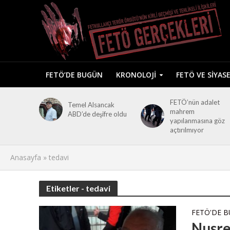
FETÖ’DE BUGÜN
KRONOLOJI
FETÖ VE SIYAS
FETÖ’nün adalet
Temel Alsancak
mahrem
ABD’de deşifre oldu
yapılanmasına göz
açtırılmıyor
Anasayfa
»
tedavi
Etiketler - tedavi
FETÖ'DE 
Nusre