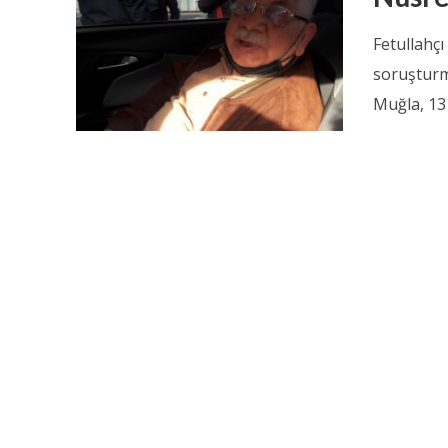
Fetullahç
soruşturm
Muğla, 13 