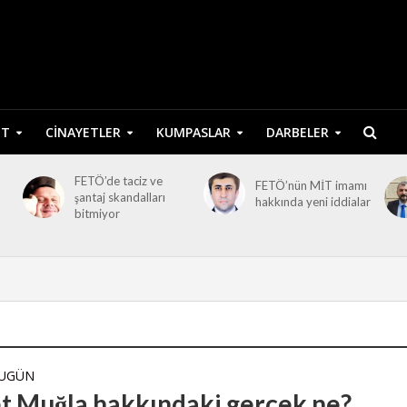
ET
CINAYETLER
KUMPASLAR
DARBELER
FETÖ’de taciz ve
FETÖ’nün MİT imamı
şantaj skandalları
hakkında yeni iddialar
bitmiyor
BUGÜN
t Muğla hakkındaki gerçek ne?